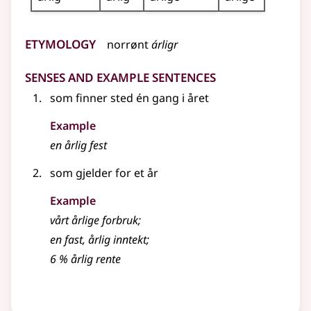
Etymology
norrønt
árligr
Senses and Example Sentences
som finner sted én gang i året
Example
en
årlig
fest
som gjelder for et år
Example
vårt
årlige
forbruk
;
en fast,
årlig
inntekt
;
6 %
årlig
rente