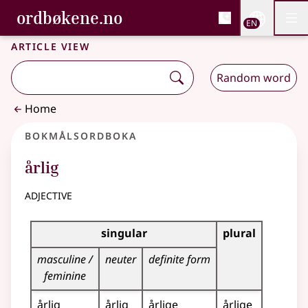
, Bokmålsordboka and 
ordbøkene.no
Nettsi
EN
Men
Skip to main content
Accessibility
Bokmålsordboka and Nynorskordboka
Article view
Random word
Home
Bokmålsordboka
årlig
adjective
Inflection table for this adjective
singular
plural
masculine /
neuter
definite form
feminine
årlig
årlig
årlige
årlige